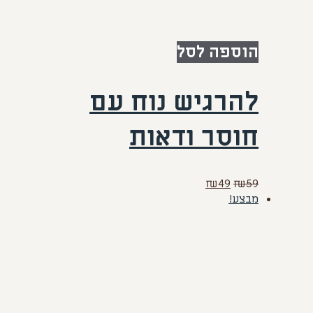
הוספה לסל
להרגיש נוח עם
חוסר ודאות
המחיר
המחיר
₪
49
₪
59
המקורי
הנוכחי
מבצע!
היה:
הוא:
₪49.
₪59.