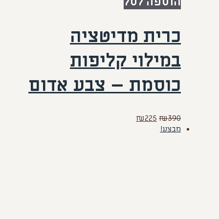
הוספה לסל
כרית מדיטציה
במילוי קליפות
כוסמת – צבע אדום
המחיר
המחיר
₪
225
₪
390
המקורי
הנוכחי
מבצע!
היה:
הוא:
₪225.
₪390.