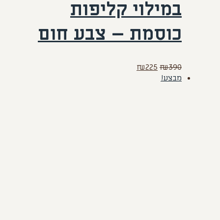
במילוי קליפות
כוסמת – צבע חום
המחיר
המחיר
₪
225
₪
390
המקורי
הנוכחי
מבצע!
היה:
הוא:
₪225.
₪390.