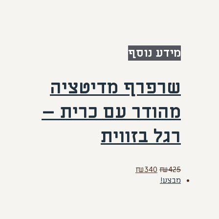
מידע נוסף
שרפרף מדיטציה
מהודר עם כרית –
רגל בזווית
המחיר
המחיר
₪
340
₪
425
המקורי
הנוכחי
מבצע!
היה:
הוא:
₪340.
₪425.