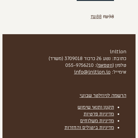
המחיר
המחיר
₪
88
₪
98
המקורי
הנוכחי
היה:
הוא:
₪88.
₪98.
inition
כתובת: נטע 26 כרכור 3709018 (משרד)
טלפון (
ווטסאפ
): 055-9756210
אימייל:
info@inition.io
הרשמה לניוזלטר שבועי
תקנון ותנאי שימוש
מדיניות פרטיות
מדיניות משלוחים
מדיניות ביטולים והחזרות