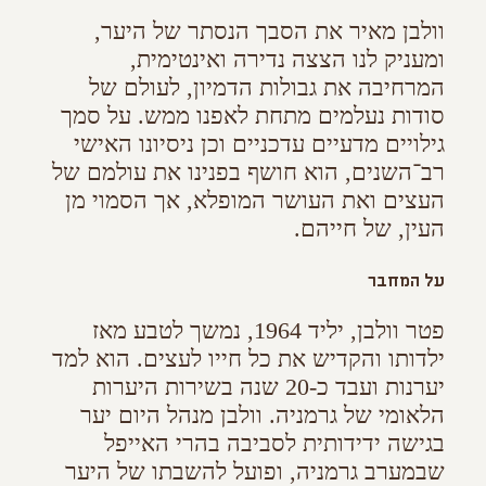
וולבן מאיר את הסבך הנסתר של היער,
ומעניק לנו הצצה נדירה ואינטימית,
המרחיבה את גבולות הדמיון, לעולם של
סודות נעלמים מתחת לאפנו ממש. על סמך
גילויים מדעיים עדכניים וכן ניסיונו האישי
רב־השנים, הוא חושף בפנינו את עולמם של
העצים ואת העושר המופלא, אך הסמוי מן
העין, של חייהם.
על המחבר
פטר וולבן, יליד 1964, נמשך לטבע מאז
ילדותו והקדיש את כל חייו לעצים. הוא למד
יערנות ועבד כ-20 שנה בשירות היערות
הלאומי של גרמניה. וולבן מנהל היום יער
בגישה ידידותית לסביבה בהרי האייפל
שבמערב גרמניה, ופועל להשבתו של היער