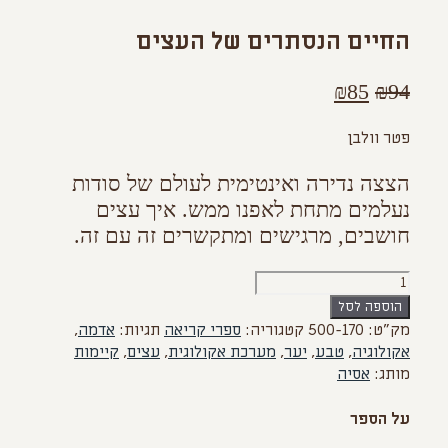
החיים הנסתרים של העצים
המחיר
המחיר
₪
85
₪
94
המקורי
הנוכחי
פטר וולבן
היה:
הוא:
₪85.
₪94.
הצצה נדירה ואינטימית לעולם של סודות
נעלמים מתחת לאפנו ממש. איך עצים
חושבים, מרגישים ומתקשרים זה עם זה.
כמות
של
הוספה לסל
החיים
מק"ט:
500-170
קטגוריה:
ספרי קריאה
תגיות:
אדמה
,
הנסתרים
אקולוגיה
,
טבע
,
יער
,
מערכת אקולוגית
,
עצים
,
קיימות
של
מותג:
אסיה
העצים
על הספר