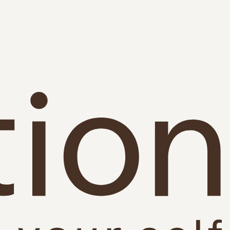
לדלג
לתוכן