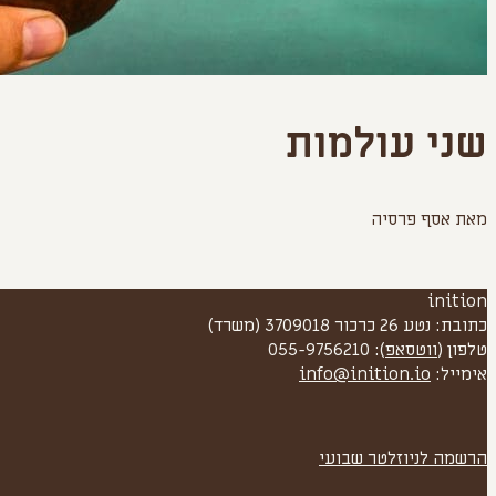
שני עולמות
מאת אסף פרסיה
inition
כתובת: נטע 26 כרכור 3709018 (משרד)
טלפון (
ווטסאפ
): 055-9756210
אימייל:
info@inition.io
הרשמה לניוזלטר שבועי