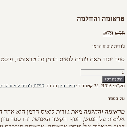
טראומה והחלמה
המחיר
המחיר
₪
79
₪
98
המקורי
הנוכחי
ג'ודית לואיס הרמן
היה:
הוא:
₪79.
₪98.
ספר יסוד מאת ג'ודית לואיס הרמן על טראומה, פוסט
כמות
של
הוספה לסל
טראומה
מק"ט:
32-21915
קטגוריה:
ספרי עיון
תגיות:
PTSD
,
ג'ודית לואיס הרמן
והחלמה
על הספר
טראומה והחלמה
מאת ג'ודית לואיס הרמן הוא אחד 
אלימות על הנפש, הגוף והקשר האנושי. זהו ספר עיון 
ישיר בשאלות של פוסט טראומה, טראומה מורכבת ו