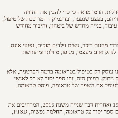
ית. הרמן מראה כי כדי להבין את החוויה
יהם, בפצע שנפער, ובדינמיקה המורכבת של טיפול,
יבוד, בנייה מחדש של ביטחון, וחיבור מחודש
 מחנות ריכוז, נשים וילדים מוכים, נפגעי אונס,
 לנתק אדם מעצמו, מגופו, מזולתו ומתחושת
ינו עוסק רק בטיפול בטראומה ברמה הפרטנית, אלא
יתוק. במובן הזה, זהו ספר יסוד לא רק לאנשי
ן לעומק את השפה של טראומה, פוסט טראומה,
למהדורה הערוכה והמורחבת נוספו גם שני טקסטים מאוחרים של המחברת, אחרית דבר ראשונה משנת 1997 ואחרית דבר שנייה משנת 2015, המרחיבים את
ההקשר ואת הרלוונטיות המתמשכת של הספר. טראומה והחלמה הוא ספר עיון משמעותי לכל מי שמחפשים ספר יסוד על טראומה, החלמה נפשית, PTSD,